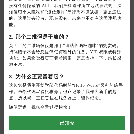
没有任何隐藏的 API。我们严格遵守所在地法律法规，深
知侵犯个人隐私和“短信轰炸”等行为不仅缺德，更是违法
的。这里过去没有、现在没有、未来也不会有这类违规功
能。
2. 那个二维码是干嘛的？
页面上的二维码仅仅是用于“请站长喝杯咖啡”的赞赏码。
扫码赠予不会给您提供任何额外的服务、VIP 权限或特殊
功能。如果您觉得页面看着顺眼，愿意支持一下，站长感
激不尽。
3. 为什么还要留着它？
6p,厉害了买了。房东把转租的押金退给我了
这其实是我刚开始学敲代码时的“Hello World”级别的练手
作。虽然代码写得很稚嫩，但它记录了我作为新手的起
hack
点，所以就一直把它挂在服务器上，留作纪念。
随便逛逛，祝您今天过得愉快！
这在线短信轰炸太好用了，别人想干我。现
在求着我暂停，哈哈哈太解气了
已知晓
CF玩家龙傲天